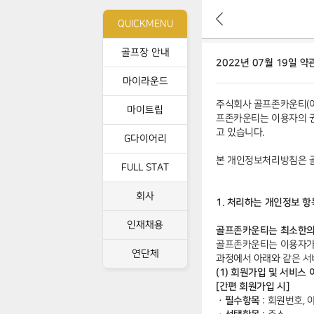
뒤
QUICKMENU
로
가
이
골프장 안내
기
2022년 07월 19일 약
용
약
마이라운드
관
주식회사 골프존카운티(이
상
마이트립
프존카운티는 이용자의 권
세
고 있습니다.
G다이어리
본 개인정보처리방침은 골
FULL STAT
회사
1. 처리하는 개인정보 항
인재채용
골프존카운티는 최소한의
골프존카운티는 이용자가
연단체
과정에서 아래와 같은 서
(1) 회원가입 및 서비스
[간편 회원가입 시]
ㆍ필수항목
: 회원번호, 