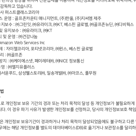
편의성 향상을 위하여 전문업체를 이용하여 개인정보를 처리하도록 위탁하며, 위
 감독하고 있습니다.
시회사 퍼스트클래스코리아
 운영 : 골프존카운티 매니지먼트, (주)한올, (주)지씨엠 제주
유지보수 : ㈜그린잇, ㈜유라이크, ㈜KT, 베스핀 글로벌, ㈜골프존뉴딘, ㈜디비웍스
 유지보수 : ㈜유라이크, ㈜KT
 및 운영 : ㈜건강나눔
zon Web Services Inc
제 : 자이젤코리아, 포티넷코리아, ㈜윈스, 베스핀 글로벌
리 : ㈜골프존
지 : ㈜케이에스넷, 페이레터㈜, ㈜NICE 정보통신
운영 : ㈜엘지유플러스
 ㈜서윤푸드, 삼성웰스토리㈜, 일송개발㈜, ㈜아코스, 풀무원
방법
차
 개인정보 보유 기간의 경과 또는 처리 목적의 달성 등 개인정보가 불필요하게 
다. 이 경우 파기 사유가 발생한 개인정보를 선정하고, 당사의 개인정보보호 책
받은 개인정보 보유기간이 경과하거나 처리 목적이 달성되었음에도 불구하고 다른 
우에는 해당 개인정보를 별도의 데이터베이스(DB)로 옮기거나 보관장소를 달리하