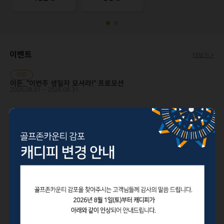
날짜 선택
이벤트
더보기 >
기
이든
이든_"이번주 생일자 모셔라!" 프로모션
타
2026.08.01 ~ 2026.08.31
옵
이든
검색 >
션
이든_혹서기 2인 라운드 프로모션
2026.07.27 ~ 2026.08.28
선운
선운_8월 이벤트 (재방문 이벤트)
2026.08.01 ~ 2026.08.31
이든
이든_3부 야간 라운드 OPEN 프로모션
2026.07.04 ~ 2026.08.31