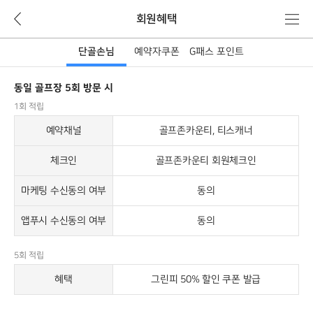
뒤
메
회원혜택
로
뉴
가
단골손님
예약자쿠폰
G패스 포인트
기
동일 골프장 5회 방문 시
단
골
1회 적립
손
예약채널
골프존카운티, 티스캐너
님
체크인
골프존카운티 회원체크인
마케팅 수신동의 여부
동의
앱푸시 수신동의 여부
동의
5회 적립
혜택
그린피 50% 할인 쿠폰 발급