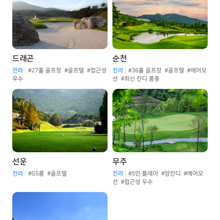
드래곤
순천
전라
#27홀 골프장
#골프텔
#접근성
전라
#36홀 골프장
#골프텔
#에어모
우수
션
#최신 잔디 품종
선운
무주
전라
#GS룸
#골프텔
전라
#5인 플레이
#양잔디
#에어모
션
#접근성 우수