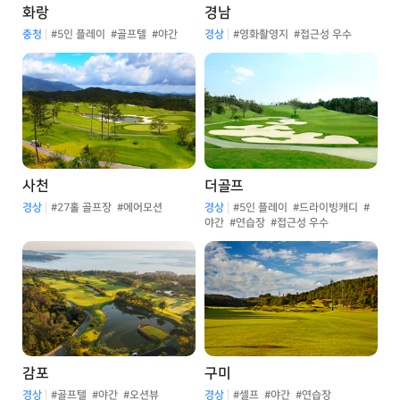
화랑
경남
충청
#5인 플레이
#골프텔
#야간
경상
#영화촬영지
#접근성 우수
사천
더골프
경상
#27홀 골프장
#에어모션
경상
#5인 플레이
#드라이빙캐디
#
야간
#연습장
#접근성 우수
감포
구미
경상
#골프텔
#야간
#오션뷰
경상
#셀프
#야간
#연습장