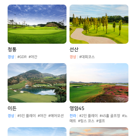
청통
선산
경상
#GDR
#야간
경상
#대회코스
이든
영암45
경상
#5인 플레이
#야간
#에어모션
전라
#2인 플레이
#45홀 골프장
#노
매트
#링스 코스
#셀프