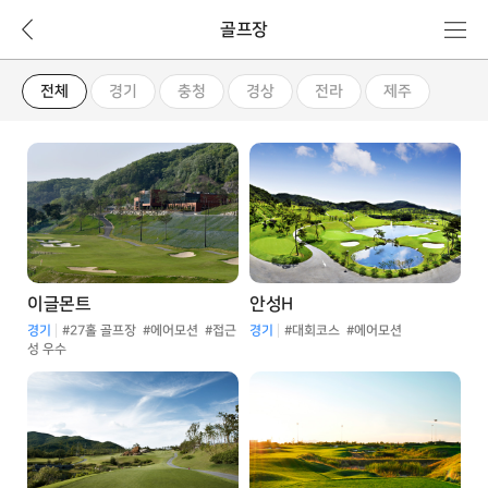
뒤
메
골프장
로
뉴
가
골
기
프
전체
경기
충청
경상
전라
제주
장
목
록
이글몬트
안성H
경기
#27홀 골프장
#에어모션
#접근
경기
#대회코스
#에어모션
성 우수