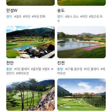
안성W
송도
경기
#셀프
#야간
#여성 친화
경기
#듄스 코스
#야간
#접근성 우
수
천안
진천
충청
#5인 플레이
#골프텔
#셀프
#
충청
#27홀 골프장
#5인 플레이
#에
양잔디
#에어모션
어모션