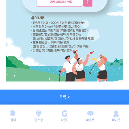
목록 >
검색
골프장
라운G
라운챗
마이존