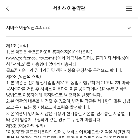
뒤
메
서비스 이용약관
로
뉴
가
이
기
서비스 이용약관
용
25.08.22
약
관
제1조 (목적)
상
1. 본 약관은 골프존카운티 홈페이지(이하”카운티”)
세
(www.golfzoncounty.com)상에서 제공하는 인터넷 홈페이지 서비스(이
하 "서비스")를 이용함에 있어서 이용자와
골프존카운티의 권리의무 및 책임사항을 규정함을 목적으로 합니다.
제2조 (약관의 효력)
1. 본 약관은 전기통신사업법 제31조, 동법 시행규칙 제 21조의 2에 따라
공시절차를 거친 후 서비스를 통하여 이를 공지하거나 전자우편 기타의
방법으로 이용자에게 통지함으로 써 효력을 발생합니다.
2. 본 약관의 내용을 변경할 수 있으며, 변경된 약관은 제 1항과 같은 방법
으로 공지 또는 통지함으로써 효력을 발생합니다.
3. 본 약관에 명시되지 않은 사항이 전기통신 기본법, 전기통신 사업법, 기
타 관계 법령에 규정되어 있는 경우 그 규정에 따릅니다.
제3조 (이용자의 정의)
"이용자"란 골프존카운티의 인터넷 서비스 이용에 관한 계약을 체결한 자