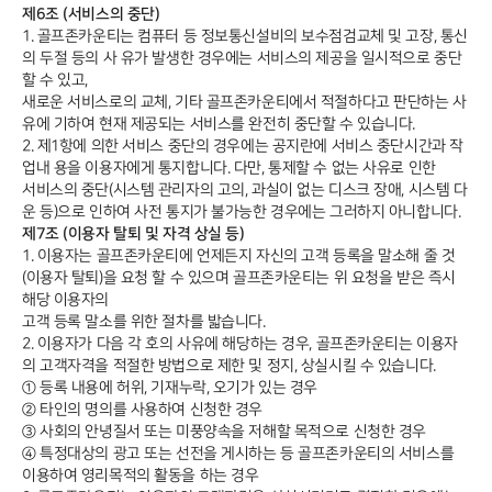
제6조 (서비스의 중단)
1. 골프존카운티는 컴퓨터 등 정보통신설비의 보수점검교체 및 고장, 통신
의 두절 등의 사 유가 발생한 경우에는 서비스의 제공을 일시적으로 중단
할 수 있고,
새로운 서비스로의 교체, 기타 골프존카운티에서 적절하다고 판단하는 사
유에 기하여 현재 제공되는 서비스를 완전히 중단할 수 있습니다.
2. 제1항에 의한 서비스 중단의 경우에는 공지란에 서비스 중단시간과 작
업내 용을 이용자에게 통지합니다. 다만, 통제할 수 없는 사유로 인한
서비스의 중단(시스템 관리자의 고의, 과실이 없는 디스크 장애, 시스템 다
운 등)으로 인하여 사전 통지가 불가능한 경우에는 그러하지 아니합니다.
제7조 (이용자 탈퇴 및 자격 상실 등)
1. 이용자는 골프존카운티에 언제든지 자신의 고객 등록을 말소해 줄 것
(이용자 탈퇴)을 요청 할 수 있으며 골프존카운티는 위 요청을 받은 즉시
해당 이용자의
고객 등록 말소를 위한 절차를 밟습니다.
2. 이용자가 다음 각 호의 사유에 해당하는 경우, 골프존카운티는 이용자
의 고객자격을 적절한 방법으로 제한 및 정지, 상실시킬 수 있습니다.
① 등록 내용에 허위, 기재누락, 오기가 있는 경우
② 타인의 명의를 사용하여 신청한 경우
③ 사회의 안녕질서 또는 미풍양속을 저해할 목적으로 신청한 경우
④ 특정대상의 광고 또는 선전을 게시하는 등 골프존카운티의 서비스를
이용하여 영리목적의 활동을 하는 경우