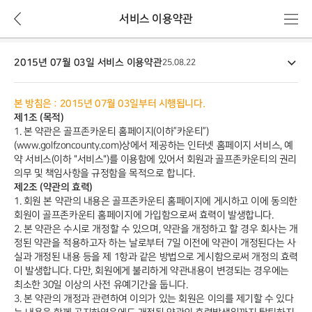
뒤
메
서비스 이용약관
로
뉴
가
이
기
2015년 07월 03일 서비스 이용약관
용
25.08.22
약
관
본 방침은 : 2015년 07월 03일부터 시행됩니다.
상
제1조 (목적)
세
1. 본 약관은 골프존카운티 홈페이지(이하”카운티”)
(www.golfzoncounty.com)상에서 제공하는 인터넷 홈페이지 서비스, 예
약 서비스(이하 "서비스")를 이용함에 있어서 회원과 골프존카운티의 권리
의무 및 책임사항을 규정함을 목적으로 합니다.
제2조 (약관의 효력)
1. 회원 본 약관의 내용은 골프존카운티 홈페이지에 게시하고 이에 동의한
회원이 골프존카운티 홈페이지에 가입함으로써 효력이 발생합니다.
2. 본 약관은 수시로 개정할 수 있으며, 약관을 개정하고 할 경우 회사는 개
정된 약관을 적용하고자 하는 날로부터 7일 이전에 약관이 개정된다는 사
실과 개정된 내용 등을 제 1항과 같은 방법으로 게시함으로써 개정의 효력
이 발생합니다. 다만, 회원에게 불리하게 약관내용이 변경되는 경우에는
최소한 30일 이상의 사전 유예기간을 둡니다.
3. 본 약관의 개정과 관련하여 이의가 있는 회원은 이의를 제기할 수 있다