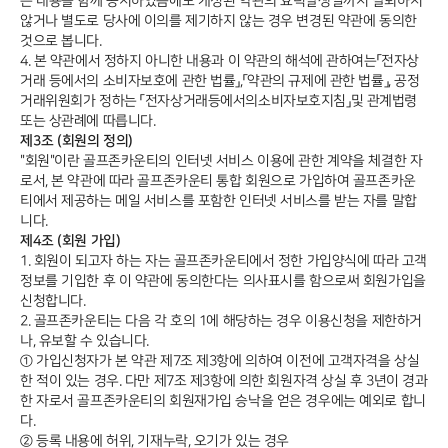
는 내용을 함께 공지하였음에도 개정된 약관의 효력발생일까지 탈퇴하지
않거나 별도로 당사에 이의를 제기하지 않는 경우 변경된 약관에 동의한
것으로 봅니다.
4. 본 약관에서 정하지 아니한 내용과 이 약관의 해석에 관하여는「전자상
거래 등에서의 소비자보호에 관한 법률」,「약관의 규제에 관한 법률」, 공정
거래위원회가 정하는 「전자상거래등에서의소비자보호지침」및 관계법령
또는 상관례에 따릅니다.
제3조 (회원의 정의)
"회원"이란 골프존카운티의 인터넷 서비스 이용에 관한 계약을 체결한 자
로서, 본 약관에 따라 골프존카운티 통합 회원으로 가입하여 골프존카운
티에서 제공하는 메일 서비스를 포함한 인터넷 서비스를 받는 자를 말합
니다.
제4조 (회원 가입)
1. 회원이 되고자 하는 자는 골프존카운티에서 정한 가입양식에 따라 고객
정보를 기입한 후 이 약관에 동의한다는 의사표시를 함으로써 회원가입을
신청합니다.
2. 골프존카운티는 다음 각 호의 1에 해당하는 경우 이용신청을 제한하거
나, 유보할 수 있습니다.
① 가입신청자가 본 약관 제7조 제3항에 의하여 이전에 고객자격을 상실
한 적이 있는 경우. 다만 제7조 제3항에 의한 회원자격 상실 후 3년이 경과
한 자로서 골프존카운티의 회원재가입 승낙을 얻은 경우에는 예외로 합니
다.
② 등록 내용에 허위, 기재누락, 오기가 있는 경우