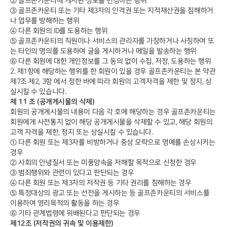
② 골프존카운티에 게시된 정보를 변경하는 행위
③ 골프존카운티 또는 기타 제3자의 인격권 또는 지적재산권을 침해하거
나 업무를 방해하는 행위
④ 다른 회원의 ID를 도용하는 행위
⑤ 골프존카운티의 직원이나 서비스의 관리자를 가장하거나 사칭하여 또
는 타인의 명의를 도용하여 글을 게시하거나 메일을 발송하는 행위
⑥ 다른 회원에 대한 개인정보를 그 동의 없이 수집, 저장, 도용하는 행위
2. 제1항에 해당하는 행위를 한 회원이 있을 경우 골프존카운티는 본 약관
제7조 제2, 3항 에서 정한 바에 따라 회원의 고객자격을 제한 및 정지, 상
실시킬 수 있습니다.
제 11 조 (공개게시물의 삭제)
회원의 공개게시물의 내용이 다음 각 호에 해당하는 경우 골프존카운티는
회원에게 사전통지 없이 해당 공개게시물을 삭제할 수 있고, 해당 회원의
고객 자격을 제한, 정지 또는 상실시킬 수 있습니다.
① 다른 회원 또는 제3자를 비방하거나 중상 모략으로 명예를 손상시키는
경우
② 사회의 안녕질서 또는 미풍양속을 저해할 목적으로 신청한 경우
③ 범죄행위와 관련이 있다고 판단되는 경우
④ 다른 회원 또는 제3자의 저작권 등 기타 권리를 침해하는 경우
⑤ 특정대상의 광고 또는 선전을 게시하는 등 골프존카운티의 서비스를
이용하여 영리목적의 활동을 하는 경우
⑥ 기타 관계법령에 위배된다고 판단되는 경우
제12조 (저작권의 귀속 및 이용제한)