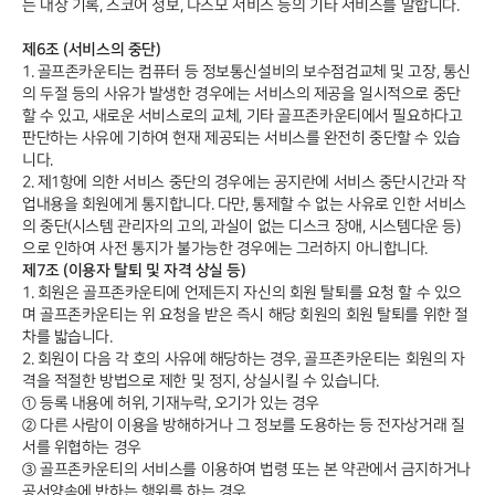
는 내장 기록, 스코어 정보, 나스모 서비스 등의 기타 서비스를 말합니다.
제6조 (서비스의 중단)
1. 골프존카운티는 컴퓨터 등 정보통신설비의 보수점검교체 및 고장, 통신
의 두절 등의 사유가 발생한 경우에는 서비스의 제공을 일시적으로 중단
할 수 있고, 새로운 서비스로의 교체, 기타 골프존카운티에서 필요하다고
판단하는 사유에 기하여 현재 제공되는 서비스를 완전히 중단할 수 있습
니다.
2. 제1항에 의한 서비스 중단의 경우에는 공지란에 서비스 중단시간과 작
업내용을 회원에게 통지합니다. 다만, 통제할 수 없는 사유로 인한 서비스
의 중단(시스템 관리자의 고의, 과실이 없는 디스크 장애, 시스템다운 등)
으로 인하여 사전 통지가 불가능한 경우에는 그러하지 아니합니다.
제7조 (이용자 탈퇴 및 자격 상실 등)
1. 회원은 골프존카운티에 언제든지 자신의 회원 탈퇴를 요청 할 수 있으
며 골프존카운티는 위 요청을 받은 즉시 해당 회원의 회원 탈퇴를 위한 절
차를 밟습니다.
2. 회원이 다음 각 호의 사유에 해당하는 경우, 골프존카운티는 회원의 자
격을 적절한 방법으로 제한 및 정지, 상실시킬 수 있습니다.
① 등록 내용에 허위, 기재누락, 오기가 있는 경우
② 다른 사람이 이용을 방해하거나 그 정보를 도용하는 등 전자상거래 질
서를 위협하는 경우
③ 골프존카운티의 서비스를 이용하여 법령 또는 본 약관에서 금지하거나
공서양속에 반하는 행위를 하는 경우