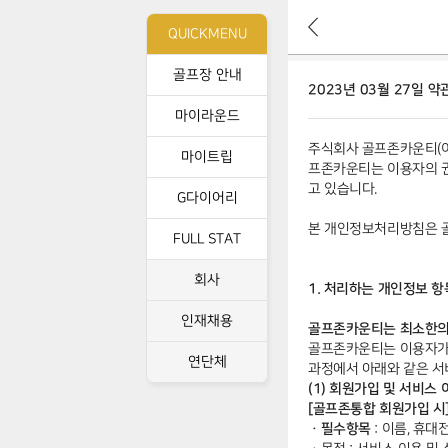
뒤
QUICKMENU
로
가
이
골프장 안내
기
2023년 03월 27일 약
용
약
마이라운드
관
주식회사 골프존카운티(이
상
마이트립
프존카운티는 이용자의 권
세
고 있습니다.
G다이어리
본 개인정보처리방침은 골
FULL STAT
회사
1. 처리하는 개인정보 항
인재채용
골프존카운티는 최소한의
골프존카운티는 이용자가
연단체
과정에서 아래와 같은 서
(1) 회원가입 및 서비스
[골프존통합 회원가입 시
ㆍ필수항목
: 이름, 휴대