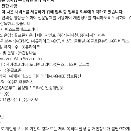
프존 멤버십 통합회원 탈퇴 시 까지
에 관한 사항
더 나은 서비스를 제공하기 위해 업무 중 일부를 외부에 위탁하고 있습니다.
편의성 향상을 위하여 전문업체를 이용하여 개인정보를 처리하도록 위탁하며, 위
 감독하고 있습니다.
식회사 퍼스트클래스코리아
 운영 : 골프존카운티 매니지먼트, (주)지씨사천, (주)지씨엠 제주
유지보수 : ㈜그린잇, ㈜유라이크, ㈜KT, 베스핀 글로벌, ㈜골프존뉴딘, ㈜디비웍스
및 유지보수 : ㈜유라이크
 및 운영 : ㈜건강나눔
zon Web Services Inc
제 : 자이젤코리아, 포티넷코리아, ㈜윈스, 베스핀 글로벌
리 : ㈜골프존
지 : ㈜케이에스넷, 페이레터㈜, ㈜NICE 정보통신
운영 : ㈜엘지유플러스
 ㈜서윤푸드, 삼성웰스토리㈜, 일송개발㈜
보(주)
 11번가(주), (주)카카오
방법
차
 개인정보 보유 기간의 경과 또는 처리 목적의 달성 등 개인정보가 불필요하게 