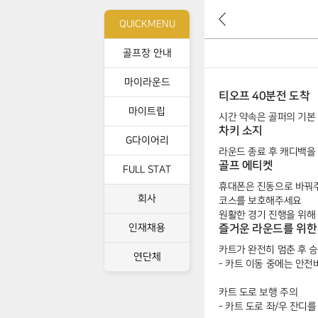
뒤
QUICKMENU
로
가
골프장 안내
기
마이라운드
티오프 40분전 도착
마이트립
시간 약속은 골퍼의 기본
차키 소지
G다이어리
라운드 종료 후 캐디백을 
골프 에티켓
FULL STAT
휴대폰은 진동으로 바꿔
회사
코스를 보호해주세요
원활한 경기 진행을 위
인재채용
즐거운 라운드를 위한
카트가 완전히 멈춘 후 
연단체
- 카트 이동 중에는 안전
카트 도로 보행 주의
- 카트 도로 좌/우 잔디